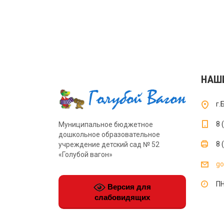
НАШ
г.
8 
Муниципальное бюджетное
дошкольное образовательное
8 
учреждение детский сад № 52
«Голубой вагон»
go
ПН
Версия для
слабовидящих