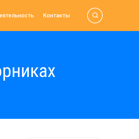
еятельность
Контакты
орниках