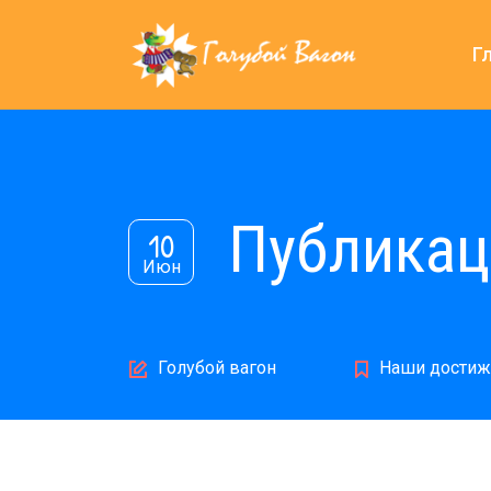
Г
Публикац
10
Июн
Author
Голубой вагон
Наши достиж