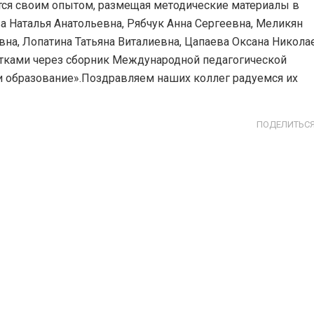
ятся своим опытом, размещая методические материалы в
сборниках
а Наталья Анатольевна, Рябчук Анна Сергеевна, Меликян
вна, Лопатина Татьяна Виталиевна, Цапаева Оксана Никола
тками через сборник Международной педагогической
и образование».Поздравляем наших коллег радуемся их
ПОДЕЛИТЬС