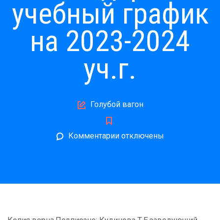
учебный график
на 2023-2024
уч.г.
Author
Голубой вагон
к
Комментарии
отключены
записи
Календарный
учебный
график
на
2023-