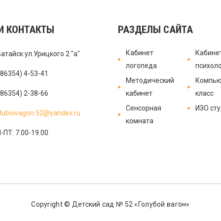
И КОНТАКТЫ
РАЗДЕЛЫ САЙТА
Кабинет
Кабине
Батайск ул.Урицкого 2 "а"
логопеда
психол
(86354) 4-53-41
Методический
Компью
(86354) 2-38-66
кабинет
класс
Сенсорная
ИЗО ст
luboivagon.52@yandex.ru
комната
-ПТ: 7.00-19.00
Copyright © Детский сад № 52 «Голубой вагон»