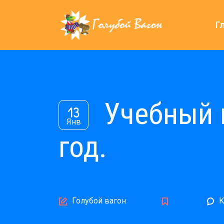
Г
Учебный 
13
Янв
год.
Author
Голубой вагон
К