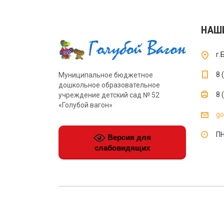
НАШ
г.
8 
Муниципальное бюджетное
дошкольное образовательное
8 
учреждение детский сад № 52
«Голубой вагон»
go
ПН
Версия для
слабовидящих