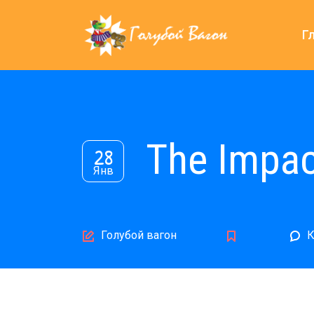
Г
The Impact
28
Янв
Author
Голубой вагон
К