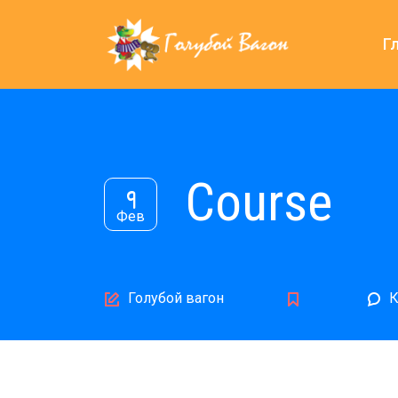
Г
Course
9
Фев
Author
Голубой вагон
К